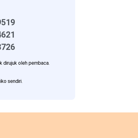
9519
4621
8726
 dirujuk oleh pembaca.
ko sendiri.