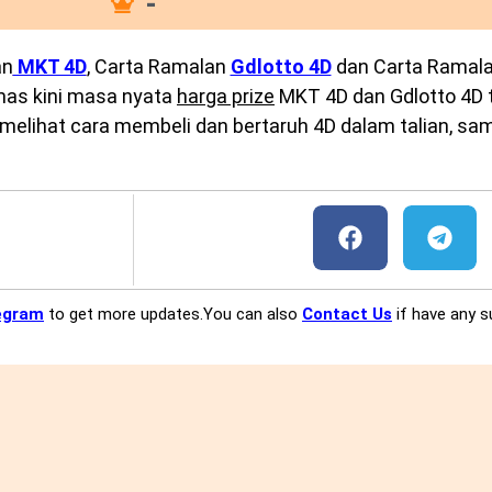
-
an
MKT 4D
, Carta Ramalan
Gdlotto 4D
dan Carta Ramal
emas kini masa nyata
harga prize
MKT 4D dan Gdlotto 4D te
melihat cara membeli dan bertaruh 4D dalam talian, sam
egram
to get more updates.You can also
Contact Us
if have any s