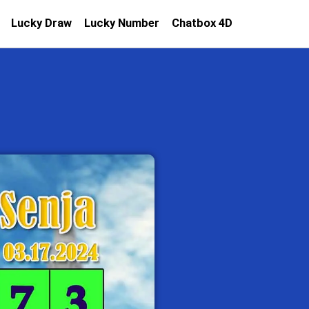
Lucky Draw
Lucky Number
Chatbox 4D