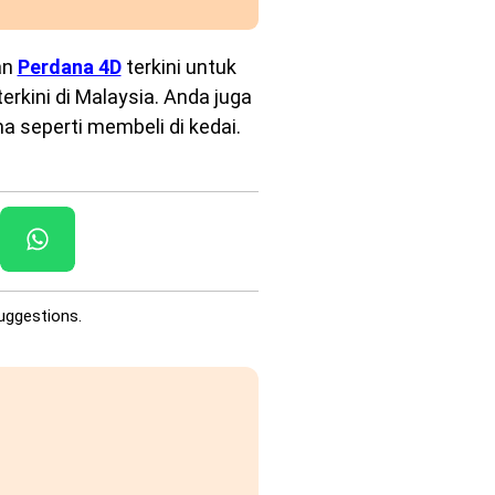
an
Perdana 4D
terkini untuk
rkini di Malaysia. Anda juga
a seperti membeli di kedai.
uggestions.