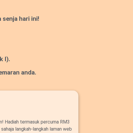
enja hari ini!
 I).
gemaran anda.
om! Hadiah termasuk percuma RM3
ut sahaja langkah-langkah laman web