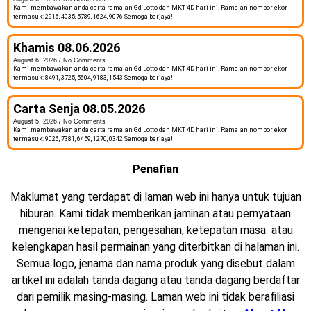
Kami membawakan anda carta ramalan Gd Lotto dan MKT 4D hari ini. Ramalan nombor ekor
termasuk: 2916, 4035, 5789, 1624, 9076 Semoga berjaya!
Khamis 08.06.2026
August 6, 2026
No Comments
Kami membawakan anda carta ramalan Gd Lotto dan MKT 4D hari ini. Ramalan nombor ekor
termasuk: 8491, 3725, 5604, 9183, 1543 Semoga berjaya!
Carta Senja 08.05.2026
August 5, 2026
No Comments
Kami membawakan anda carta ramalan Gd Lotto dan MKT 4D hari ini. Ramalan nombor ekor
termasuk: 9026, 7381, 6459, 1270, 0342 Semoga berjaya!
Penafian
Maklumat yang terdapat di laman web ini hanya untuk tujuan
hiburan. Kami tidak memberikan jaminan atau pernyataan
mengenai ketepatan, pengesahan, ketepatan masa atau
kelengkapan hasil permainan yang diterbitkan di halaman ini.
Semua logo, jenama dan nama produk yang disebut dalam
artikel ini adalah tanda dagang atau tanda dagang berdaftar
dari pemilik masing-masing. Laman web ini tidak berafiliasi