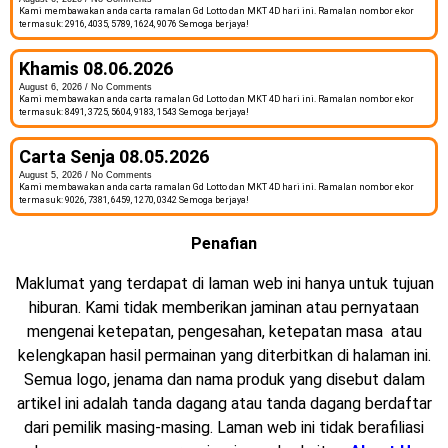
Kami membawakan anda carta ramalan Gd Lotto dan MKT 4D hari ini. Ramalan nombor ekor
termasuk: 2916, 4035, 5789, 1624, 9076 Semoga berjaya!
Khamis 08.06.2026
August 6, 2026
No Comments
Kami membawakan anda carta ramalan Gd Lotto dan MKT 4D hari ini. Ramalan nombor ekor
termasuk: 8491, 3725, 5604, 9183, 1543 Semoga berjaya!
Carta Senja 08.05.2026
August 5, 2026
No Comments
Kami membawakan anda carta ramalan Gd Lotto dan MKT 4D hari ini. Ramalan nombor ekor
termasuk: 9026, 7381, 6459, 1270, 0342 Semoga berjaya!
Penafian
Maklumat yang terdapat di laman web ini hanya untuk tujuan
hiburan. Kami tidak memberikan jaminan atau pernyataan
mengenai ketepatan, pengesahan, ketepatan masa atau
kelengkapan hasil permainan yang diterbitkan di halaman ini.
Semua logo, jenama dan nama produk yang disebut dalam
artikel ini adalah tanda dagang atau tanda dagang berdaftar
dari pemilik masing-masing. Laman web ini tidak berafiliasi