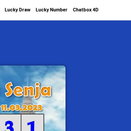
Lucky Draw
Lucky Number
Chatbox 4D