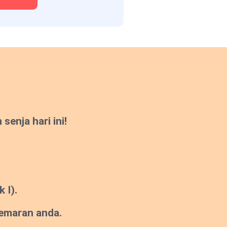
enja hari ini!
 I).
gemaran anda.