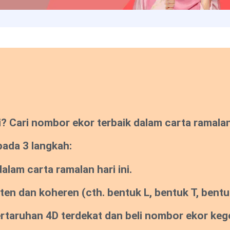
Cari nombor ekor terbaik dalam carta ramalan s
pada 3 langkah:
lam carta ramalan hari ini.
sten dan koheren
(cth. bentuk L, bentuk T, bentuk
pertaruhan 4D terdekat dan beli nombor ekor ke