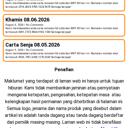
Kami membawakan anda carta ramalan Gd Lotto dan MKT 4D hari ini. Ramalan nombor ekor
termasuk: 2916, 4035, 5789, 1624, 9076 Semoga berjaya!
Khamis 08.06.2026
August 6, 2026
No Comments
Kami membawakan anda carta ramalan Gd Lotto dan MKT 4D hari ini. Ramalan nombor ekor
termasuk: 8491, 3725, 5604, 9183, 1543 Semoga berjaya!
Carta Senja 08.05.2026
August 5, 2026
No Comments
Kami membawakan anda carta ramalan Gd Lotto dan MKT 4D hari ini. Ramalan nombor ekor
termasuk: 9026, 7381, 6459, 1270, 0342 Semoga berjaya!
Penafian
Maklumat yang terdapat di laman web ini hanya untuk tujuan
hiburan. Kami tidak memberikan jaminan atau pernyataan
mengenai ketepatan, pengesahan, ketepatan masa atau
kelengkapan hasil permainan yang diterbitkan di halaman ini.
Semua logo, jenama dan nama produk yang disebut dalam
artikel ini adalah tanda dagang atau tanda dagang berdaftar
dari pemilik masing-masing. Laman web ini tidak berafiliasi