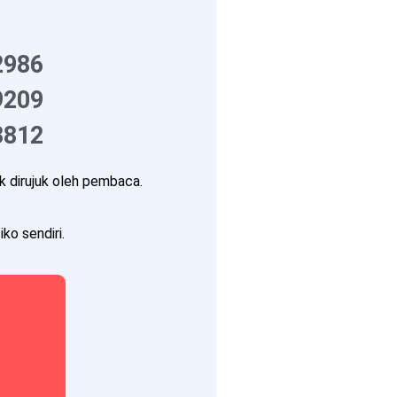
2986
9209
3812
 dirujuk oleh pembaca.
ko sendiri.