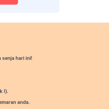
enja hari ini!
 I).
gemaran anda.