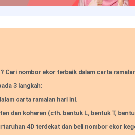
Cari nombor ekor terbaik dalam carta ramalan s
pada 3 langkah:
lam carta ramalan hari ini.
sten dan koheren
(cth. bentuk L, bentuk T, bentuk
pertaruhan 4D terdekat dan beli nombor ekor ke