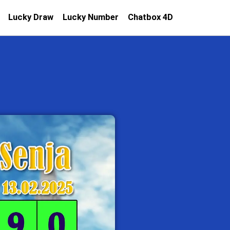
Lucky Draw
Lucky Number
Chatbox 4D