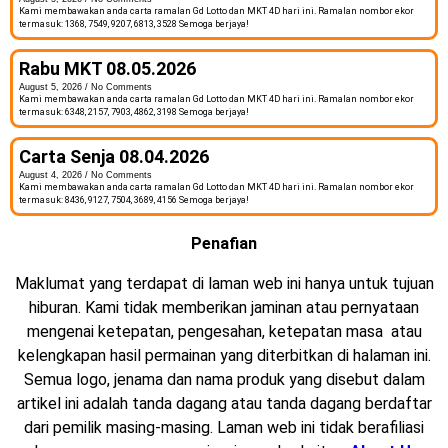
Kami membawakan anda carta ramalan Gd Lotto dan MKT 4D hari ini. Ramalan nombor ekor
termasuk: 1368, 7549, 9207, 6813, 3528 Semoga berjaya!
Rabu MKT 08.05.2026
August 5, 2026
No Comments
Kami membawakan anda carta ramalan Gd Lotto dan MKT 4D hari ini. Ramalan nombor ekor
termasuk: 6348, 2157, 7903, 4862, 3198 Semoga berjaya!
Carta Senja 08.04.2026
August 4, 2026
No Comments
Kami membawakan anda carta ramalan Gd Lotto dan MKT 4D hari ini. Ramalan nombor ekor
termasuk: 8436, 9127, 7504, 3689, 4156 Semoga berjaya!
Penafian
Maklumat yang terdapat di laman web ini hanya untuk tujuan
hiburan. Kami tidak memberikan jaminan atau pernyataan
mengenai ketepatan, pengesahan, ketepatan masa atau
kelengkapan hasil permainan yang diterbitkan di halaman ini.
Semua logo, jenama dan nama produk yang disebut dalam
artikel ini adalah tanda dagang atau tanda dagang berdaftar
dari pemilik masing-masing. Laman web ini tidak berafiliasi