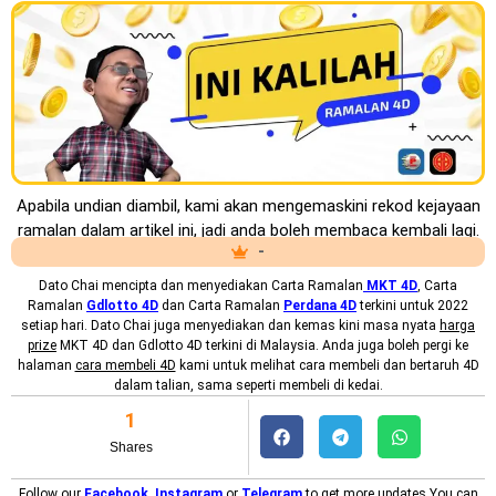
Apabila undian diambil, kami akan mengemaskini rekod kejayaan
ramalan dalam artikel ini, jadi anda boleh membaca kembali lagi.
-
Dato Chai mencipta dan menyediakan
Carta Ramalan
MKT 4D
, Carta
Ramalan
Gdlotto 4D
dan Carta Ramalan
Perdana 4D
terkini untuk 2022
setiap hari. Dato Chai juga menyediakan dan kemas kini masa nyata
harga
prize
MKT 4D dan Gdlotto 4D terkini di Malaysia. Anda juga boleh pergi ke
halaman
cara membeli 4D
kami untuk melihat cara membeli dan bertaruh 4D
dalam talian, sama seperti membeli di kedai.
1
Shares
Follow our
Facebook
,
Instagram
or
Telegram
to get more updates.You can