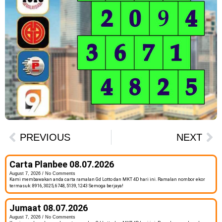
PREVIOUS
NEXT
Carta Planbee 08.07.2026
August 7, 2026
No Comments
Kami membawakan anda carta ramalan Gd Lotto dan MKT 4D hari ini. Ramalan nombor ekor
termasuk: 8916, 3025, 6748, 5139, 1243 Semoga berjaya!
Jumaat 08.07.2026
August 7, 2026
No Comments