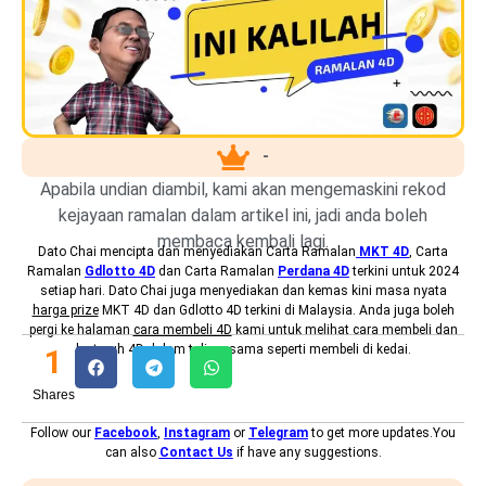
-
Apabila undian diambil, kami akan mengemaskini rekod
kejayaan ramalan dalam artikel ini, jadi anda boleh
membaca kembali lagi.
Dato Chai mencipta dan menyediakan
Carta Ramalan
MKT 4D
, Carta
Ramalan
Gdlotto 4D
dan Carta Ramalan
Perdana 4D
terkini untuk 2024
setiap hari. Dato Chai juga menyediakan dan kemas kini masa nyata
harga prize
MKT 4D dan Gdlotto 4D terkini di Malaysia. Anda juga boleh
pergi ke halaman
cara membeli 4D
kami untuk melihat cara membeli dan
bertaruh 4D dalam talian, sama seperti membeli di kedai.
1
Shares
Follow our
Facebook
,
Instagram
or
Telegram
to get more updates.You
can also
Contact Us
if have any suggestions.