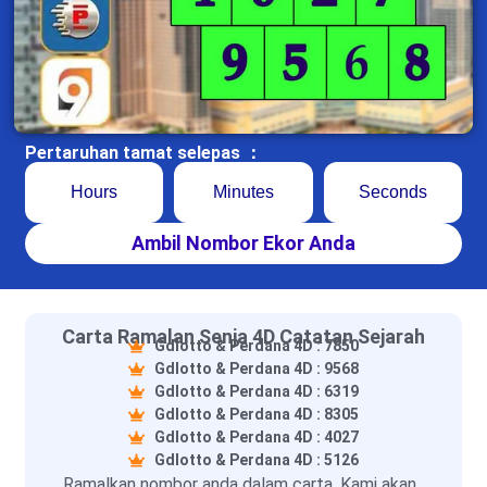
Pertaruhan tamat selepas ：
Hours
Minutes
Seconds
Ambil Nombor Ekor Anda
Carta Ramalan Senja 4D Catatan Sejarah
Gdlotto & Perdana 4D : 7850
Gdlotto & Perdana 4D : 9568
Gdlotto & Perdana 4D : 6319
Gdlotto & Perdana 4D : 8305
Gdlotto & Perdana 4D : 4027
Gdlotto & Perdana 4D : 5126
Ramalkan nombor anda dalam carta. Kami akan