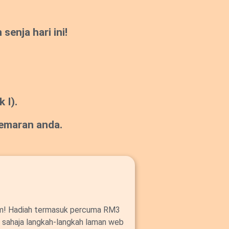
enja hari ini!
 I).
gemaran anda.
om! Hadiah termasuk percuma RM3
ut sahaja langkah-langkah laman web