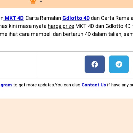
-
an
MKT 4D
, Carta Ramalan
Gdlotto 4D
dan Carta Ramal
emas kini masa nyata
harga prize
MKT 4D dan Gdlotto 4D te
melihat cara membeli dan bertaruh 4D dalam talian, sam
egram
to get more updates.You can also
Contact Us
if have any s