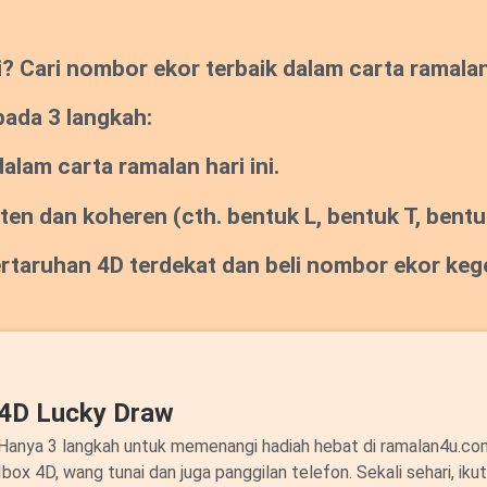
Cari nombor ekor terbaik dalam carta ramalan s
pada 3 langkah:
lam carta ramalan hari ini.
sten dan koheren
(cth. bentuk L, bentuk T, bentuk
pertaruhan 4D terdekat dan beli nombor ekor ke
4D Lucky Draw
Hanya 3 langkah untuk memenangi hadiah hebat di ramalan4u.c
Ibox 4D, wang tunai dan juga panggilan telefon. Sekali sehari, ik