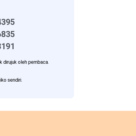
4395
6835
8191
 dirujuk oleh pembaca.
ko sendiri.