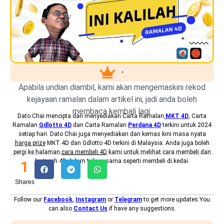
-
Apabila undian diambil, kami akan mengemaskini rekod
kejayaan ramalan dalam artikel ini, jadi anda boleh
membaca kembali lagi.
Dato Chai mencipta dan menyediakan
Carta Ramalan
MKT 4D
, Carta
Ramalan
Gdlotto 4D
dan Carta Ramalan
Perdana 4D
terkini untuk 2024
setiap hari. Dato Chai juga menyediakan dan kemas kini masa nyata
harga prize
MKT 4D dan Gdlotto 4D terkini di Malaysia. Anda juga boleh
pergi ke halaman
cara membeli 4D
kami untuk melihat cara membeli dan
bertaruh 4D dalam talian, sama seperti membeli di kedai.
1
Shares
Follow our
Facebook
,
Instagram
or
Telegram
to get more updates.You
can also
Contact Us
if have any suggestions.