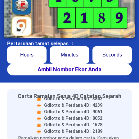
Pertaruhan tamat selepas ：
Hours
Minutes
Seconds
Ambil Nombor Ekor Anda
Carta Ramalan Senja 4D Catatan Sejarah
Gdlotto & Perdana 4D : 3842
Gdlotto & Perdana 4D : 4239
Gdlotto & Perdana 4D : 9061
Gdlotto & Perdana 4D : 8052
Gdlotto & Perdana 4D : 1578
Gdlotto & Perdana 4D : 2189
Ramalkan nombor anda dalam carta. Kami akan