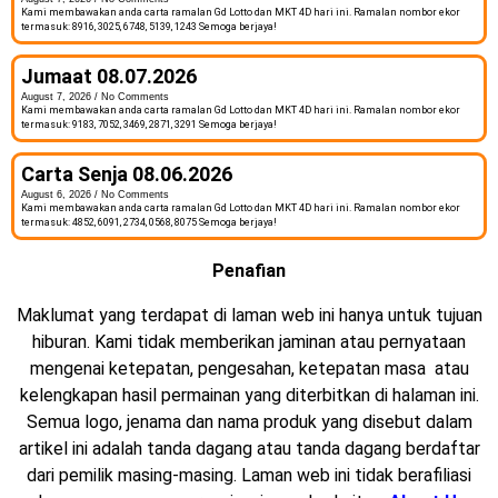
Kami membawakan anda carta ramalan Gd Lotto dan MKT 4D hari ini. Ramalan nombor ekor
termasuk: 8916, 3025, 6748, 5139, 1243 Semoga berjaya!
Jumaat 08.07.2026
August 7, 2026
No Comments
Kami membawakan anda carta ramalan Gd Lotto dan MKT 4D hari ini. Ramalan nombor ekor
termasuk: 9183, 7052, 3469, 2871, 3291 Semoga berjaya!
Carta Senja 08.06.2026
August 6, 2026
No Comments
Kami membawakan anda carta ramalan Gd Lotto dan MKT 4D hari ini. Ramalan nombor ekor
termasuk: 4852, 6091, 2734, 0568, 8075 Semoga berjaya!
Penafian
Maklumat yang terdapat di laman web ini hanya untuk tujuan
hiburan. Kami tidak memberikan jaminan atau pernyataan
mengenai ketepatan, pengesahan, ketepatan masa atau
kelengkapan hasil permainan yang diterbitkan di halaman ini.
Semua logo, jenama dan nama produk yang disebut dalam
artikel ini adalah tanda dagang atau tanda dagang berdaftar
dari pemilik masing-masing. Laman web ini tidak berafiliasi