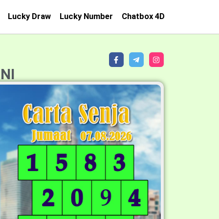
Lucky Draw
Lucky Number
Chatbox 4D
NI