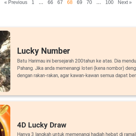
« Previous
1
…
66
67
68
69
70
…
100
Next »
Lucky Number
Batu Harimau ini bersejarah 200tahun ke atas. Dia mendu
Pahang. Jika anda memenangi loteri (kena nombor) deng
dengan rakan-rakan, agar kawan-kawan semua dapat ber
4D Lucky Draw
Hanya 3 langkah untuk memenangi hadiah hebat di ram