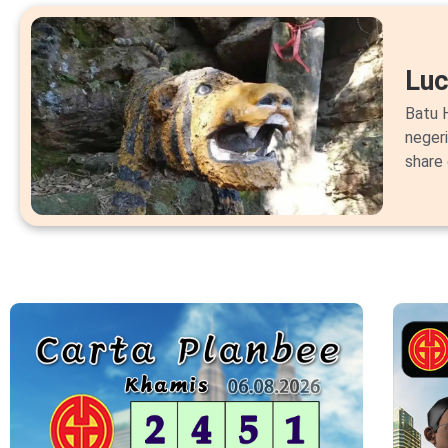
Lu
Batu H
neger
share