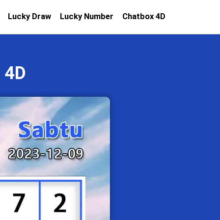
Lucky Draw
Lucky Number
Chatbox 4D
 4D