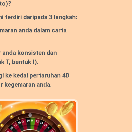
to)?
 terdiri daripada 3 langkah:
emaran anda dalam carta
 anda konsisten dan
k T, bentuk I).
gi ke kedai pertaruhan 4D
or kegemaran anda.