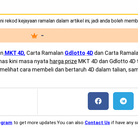
i rekod kejayaan ramalan dalam artikel ini, jadi anda boleh memb
-
an
MKT 4D
,
Carta Ramalan
Gdlotto
4D
dan Carta Ramal
emas kini masa nyata
harga prize
MKT 4D dan Gdlotto 4D te
melihat cara membeli dan bertaruh 4D dalam talian, sam
egram
to get more updates.You can also
Contact Us
if have any s