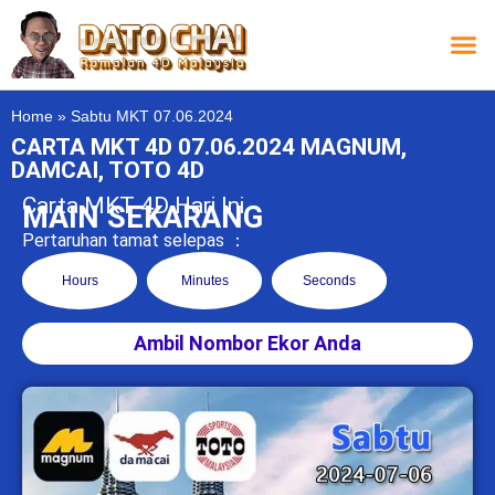
Carta L
Carta 
Carta
Carta S
Lucky D
Lucky
Chatbox 4D
Home
»
Sabtu MKT 07.06.2024
CARTA MKT 4D 07.06.2024 MAGNUM,
DAMCAI, TOTO 4D
Carta MKT 4D Hari Ini
MAIN SEKARANG
Pertaruhan tamat selepas ：
Hours
Minutes
Seconds
Ambil Nombor Ekor Anda