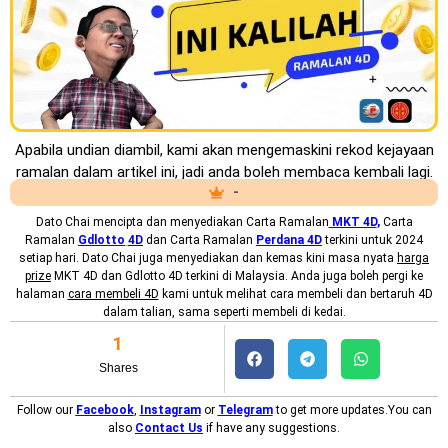
Apabila undian diambil, kami akan mengemaskini rekod kejayaan
ramalan dalam artikel ini, jadi anda boleh membaca kembali lagi.
-
Dato Chai mencipta dan menyediakan
Carta Ramalan
MKT 4D
,
Carta
Ramalan
Gdlotto
4D
dan Carta Ramalan
Perdana 4D
terkini untuk 2024
setiap hari. Dato Chai juga menyediakan dan kemas kini masa nyata
harga
prize
MKT 4D dan Gdlotto 4D terkini di Malaysia. Anda juga boleh pergi ke
halaman
cara membeli 4D
kami untuk melihat cara membeli dan bertaruh 4D
dalam talian, sama seperti membeli di kedai.
1
Shares
Follow our
Facebook
,
Instagram
or
Telegram
to get more updates.You can
also
Contact Us
if have any suggestions.