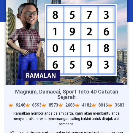
Magnum, Damacai, Sport Toto 4D Catatan
Sejarah
9246
6593
8573
2683
4182
8016
3683
Ramalkan nombor anda dalam carta. Kami akan membantu anda
menyenaraikan rekod kemenangan paling terkini untuk dirujuk oleh
pembaca.
*Tidak menyimpan carta ramalan ini mampu membuat anda menang