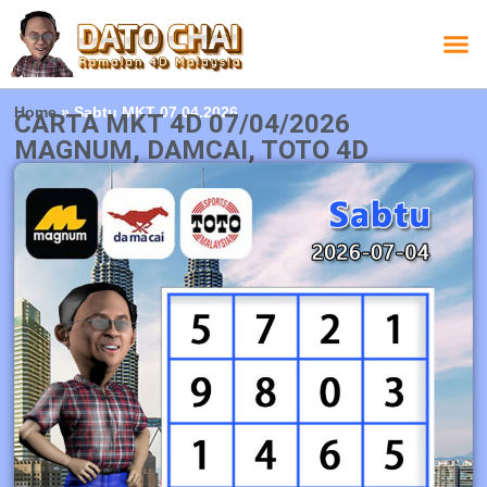
Carta L
Carta 
Carta
Carta S
Lucky D
Lucky
Chatbox 4D
Home
»
Sabtu MKT 07.04.2026
CARTA MKT 4D 07/04/2026
MAGNUM, DAMCAI, TOTO 4D