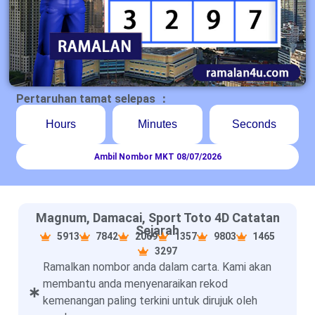
Pertaruhan tamat selepas ：
Hours
Minutes
Seconds
Ambil Nombor MKT 08/07/2026
Magnum, Damacai, Sport Toto 4D Catatan
Sejarah
5913
7842
2069
1357
9803
1465
3297
Ramalkan nombor anda dalam carta. Kami akan
membantu anda menyenaraikan rekod
kemenangan paling terkini untuk dirujuk oleh