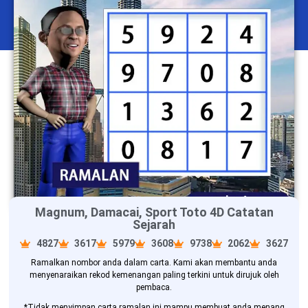
Magnum, Damacai, Sport Toto 4D Catatan
Sejarah
4827
3617
5979
3608
9738
2062
3627
Ramalkan nombor anda dalam carta. Kami akan membantu anda
menyenaraikan rekod kemenangan paling terkini untuk dirujuk oleh
pembaca.
*Tidak menyimpan carta ramalan ini mampu membuat anda menang