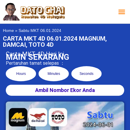
Carta L
Carta 
Carta
Carta S
Lucky D
Lucky
Chatbox 4D
Home
»
Sabtu MKT 06.01.2024
CARTA MKT 4D 06.01.2024 MAGNUM,
DAMCAI, TOTO 4D
Carta MKT 4D Hari Ini
MAIN SEKARANG
Pertaruhan tamat selepas ：
Hours
Minutes
Seconds
Ambil Nombor Ekor Anda