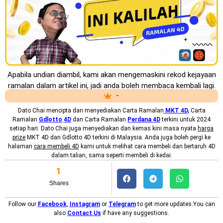
Apabila undian diambil, kami akan mengemaskini rekod kejayaan
ramalan dalam artikel ini, jadi anda boleh membaca kembali lagi.
-
Dato Chai mencipta dan menyediakan
Carta Ramalan
MKT 4D
,
Carta
Ramalan
Gdlotto
4D
dan Carta Ramalan
Perdana 4D
terkini untuk 2024
setiap hari. Dato Chai juga menyediakan dan kemas kini masa nyata
harga
prize
MKT 4D dan Gdlotto 4D terkini di Malaysia. Anda juga boleh pergi ke
halaman
cara membeli 4D
kami untuk melihat cara membeli dan bertaruh 4D
dalam talian, sama seperti membeli di kedai.
1
Shares
Follow our
Facebook
,
Instagram
or
Telegram
to get more updates.You can
also
Contact Us
if have any suggestions.