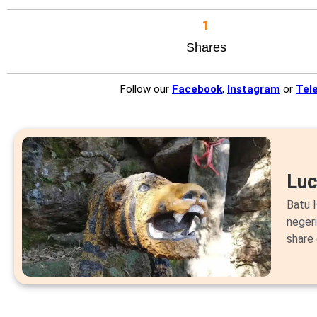
1
Shares
Follow our
Facebook
,
Instagram
or
Tel
Lu
Batu H
neger
share