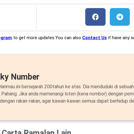
egram
to get more updates.You can also
Contact Us
if have any s
cky Number
arimau ini bersejarah 200tahun ke atas. Dia menduduki di sebuah
i Pahang. Jika anda memenangi loteri (kena nombor) dengan pem
 dengan rakan-rakan, agar kawan-kawan semua dapat berhidup de
Carta Ramalan Lain