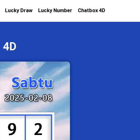
Lucky Draw
Lucky Number
Chatbox 4D
 4D