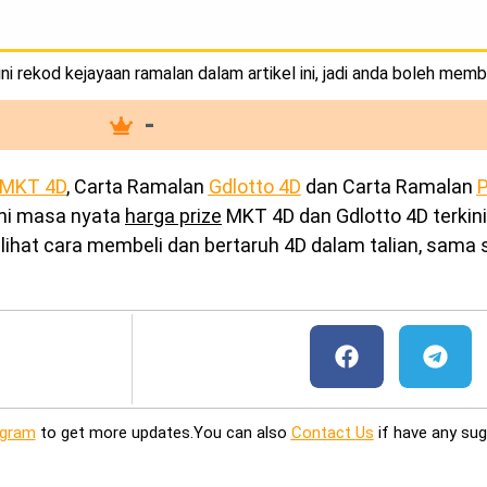
i rekod kejayaan ramalan dalam artikel ini, jadi anda boleh memb
-
MKT 4D
, Carta Ramalan
Gdlotto 4D
dan Carta Ramalan
P
ini masa nyata
harga prize
MKT 4D dan Gdlotto 4D terkini
ihat cara membeli dan bertaruh 4D dalam talian, sama s
egram
to get more updates.You can also
Contact Us
if have any sug