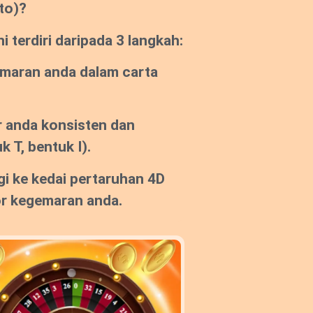
to)?
 terdiri daripada 3 langkah:
emaran anda dalam carta
 anda konsisten dan
k T, bentuk I).
gi ke kedai pertaruhan 4D
or kegemaran anda.