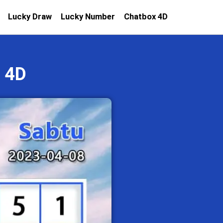
Lucky Draw
Lucky Number
Chatbox 4D
 4D