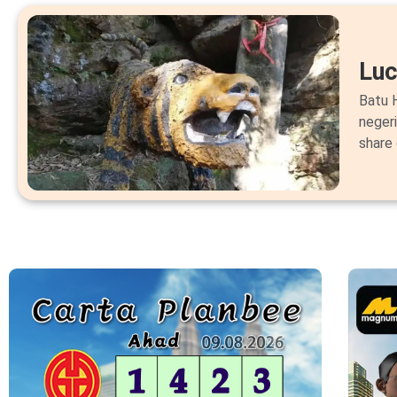
Lu
Batu H
neger
share