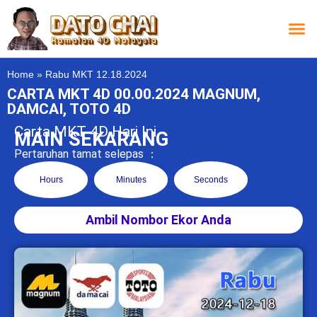
Carta L
Carta 
Carta
Carta S
Lucky D
Lucky
Chatbox 4D
Home
»
Rabu MKT 12.18.2024
CARTA MKT 4D 00.00.2024 MAGNUM,
DAMCAI, TOTO 4D
Carta MKT 4D Hari Ini
MAIN SEKARANG
Pertaruhan tamat selepas ：
Hours
Minutes
Seconds
Ambil Nombor Ekor Anda