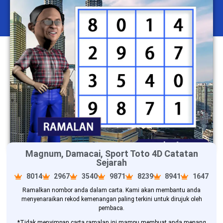
Magnum, Damacai, Sport Toto 4D Catatan
Sejarah
8014
2967
3540
9871
8239
8941
1647
Ramalkan nombor anda dalam carta. Kami akan membantu anda
menyenaraikan rekod kemenangan paling terkini untuk dirujuk oleh
pembaca.
*Tidak menyimpan carta ramalan ini mampu membuat anda menang