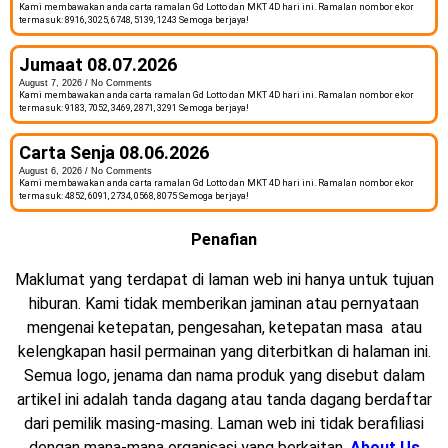
Kami membawakan anda carta ramalan Gd Lotto dan MKT 4D hari ini. Ramalan nombor ekor
termasuk: 8916, 3025, 6748, 5139, 1243 Semoga berjaya!
Jumaat 08.07.2026
August 7, 2026
No Comments
Kami membawakan anda carta ramalan Gd Lotto dan MKT 4D hari ini. Ramalan nombor ekor
termasuk: 9183, 7052, 3469, 2871, 3291 Semoga berjaya!
Carta Senja 08.06.2026
August 6, 2026
No Comments
Kami membawakan anda carta ramalan Gd Lotto dan MKT 4D hari ini. Ramalan nombor ekor
termasuk: 4852, 6091, 2734, 0568, 8075 Semoga berjaya!
Penafian
Maklumat yang terdapat di laman web ini hanya untuk tujuan
hiburan. Kami tidak memberikan jaminan atau pernyataan
mengenai ketepatan, pengesahan, ketepatan masa atau
kelengkapan hasil permainan yang diterbitkan di halaman ini.
Semua logo, jenama dan nama produk yang disebut dalam
artikel ini adalah tanda dagang atau tanda dagang berdaftar
dari pemilik masing-masing. Laman web ini tidak berafiliasi
dengan mana-mana organisasi yang berkaitan.
About Us