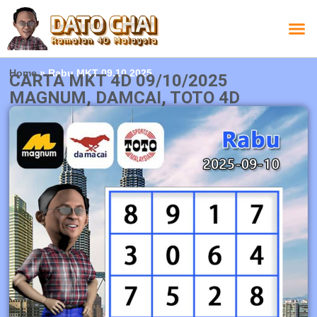
Carta L
Carta 
Carta
Carta S
Lucky D
Lucky
Chatbox 4D
Home
»
Rabu MKT 09.10.2025
CARTA MKT 4D 09/10/2025
MAGNUM, DAMCAI, TOTO 4D