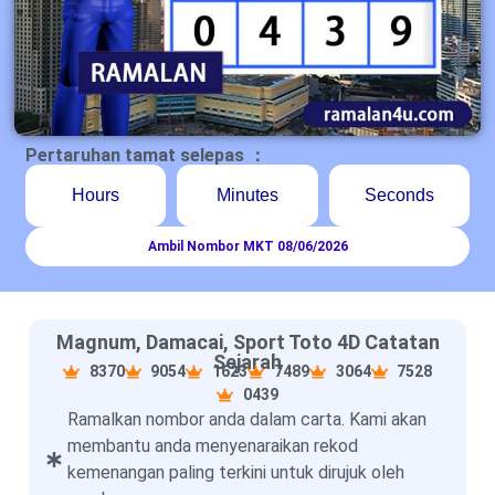
Pertaruhan tamat selepas ：
Hours
Minutes
Seconds
Ambil Nombor MKT 08/06/2026
Magnum, Damacai, Sport Toto 4D Catatan
Sejarah
8370
9054
1623
7489
3064
7528
0439
Ramalkan nombor anda dalam carta. Kami akan
membantu anda menyenaraikan rekod
kemenangan paling terkini untuk dirujuk oleh