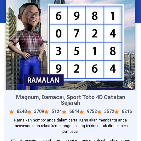
Magnum, Damacai, Sport Toto 4D Catatan
Sejarah
8248
3709
5124
6844
9752
3572
8216
Ramalkan nombor anda dalam carta. Kami akan membantu anda
menyenaraikan rekod kemenangan paling terkini untuk dirujuk oleh
pembaca.
*Tidak menyimpan carta ramalan ini mampu membuat anda menang