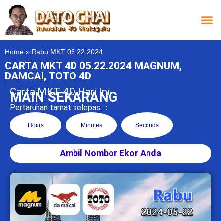
Carta L
Carta 
Carta
Carta S
Lucky D
Lucky
Chatbox 4D
Home
»
Rabu MKT 05.22.2024
CARTA MKT 4D 05.22.2024 MAGNUM,
DAMCAI, TOTO 4D
Carta MKT 4D Hari Ini
MAIN SEKARANG
Pertaruhan tamat selepas ：
Hours
Minutes
Seconds
Ambil Nombor Ekor Anda