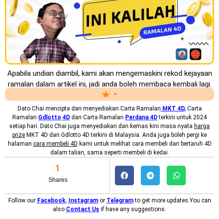
Apabila undian diambil, kami akan mengemaskini rekod kejayaan
ramalan dalam artikel ini, jadi anda boleh membaca kembali lagi.
-
Dato Chai mencipta dan menyediakan
Carta Ramalan
MKT 4D
,
Carta
Ramalan
Gdlotto
4D
dan Carta Ramalan
Perdana 4D
terkini untuk 2024
setiap hari. Dato Chai juga menyediakan dan kemas kini masa nyata
harga
prize
MKT 4D dan Gdlotto 4D terkini di Malaysia. Anda juga boleh pergi ke
halaman
cara membeli 4D
kami untuk melihat cara membeli dan bertaruh 4D
dalam talian, sama seperti membeli di kedai.
1
Shares
Follow our
Facebook
,
Instagram
or
Telegram
to get more updates.You can
also
Contact Us
if have any suggestions.