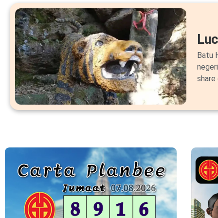
Lu
Batu H
neger
share