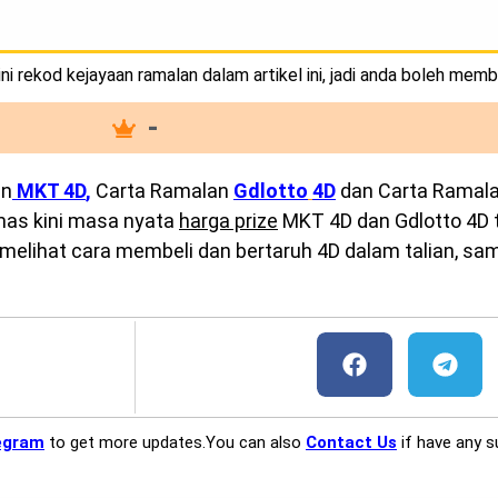
i rekod kejayaan ramalan dalam artikel ini, jadi anda boleh memb
-
an
MKT 4D
,
Carta Ramalan
Gdlotto
4D
dan Carta Ramal
emas kini masa nyata
harga prize
MKT 4D dan Gdlotto 4D te
melihat cara membeli dan bertaruh 4D dalam talian, sam
egram
to get more updates.You can also
Contact Us
if have any s