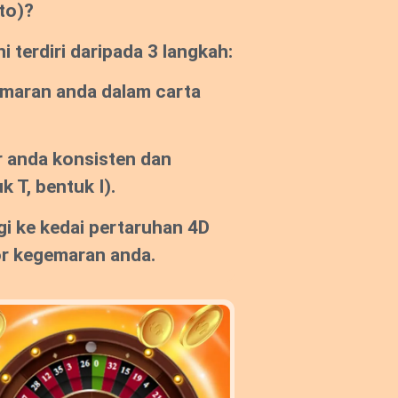
to)?
 terdiri daripada 3 langkah:
emaran anda dalam carta
 anda konsisten dan
k T, bentuk I).
gi ke kedai pertaruhan 4D
or kegemaran anda.