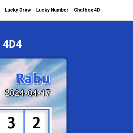
Lucky Draw
Lucky Number
Chatbox 4D
 4D4