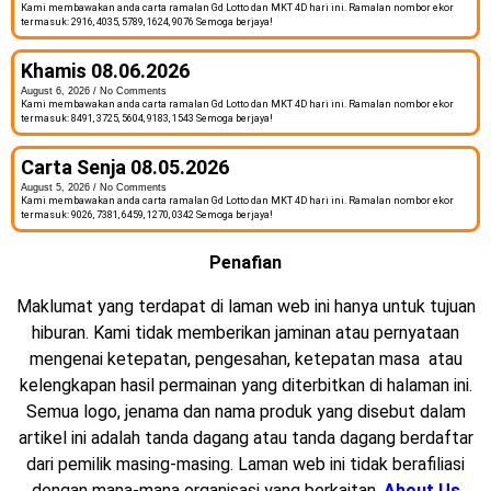
Kami membawakan anda carta ramalan Gd Lotto dan MKT 4D hari ini. Ramalan nombor ekor
termasuk: 2916, 4035, 5789, 1624, 9076 Semoga berjaya!
Khamis 08.06.2026
August 6, 2026
No Comments
Kami membawakan anda carta ramalan Gd Lotto dan MKT 4D hari ini. Ramalan nombor ekor
termasuk: 8491, 3725, 5604, 9183, 1543 Semoga berjaya!
Carta Senja 08.05.2026
August 5, 2026
No Comments
Kami membawakan anda carta ramalan Gd Lotto dan MKT 4D hari ini. Ramalan nombor ekor
termasuk: 9026, 7381, 6459, 1270, 0342 Semoga berjaya!
Penafian
Maklumat yang terdapat di laman web ini hanya untuk tujuan
hiburan. Kami tidak memberikan jaminan atau pernyataan
mengenai ketepatan, pengesahan, ketepatan masa atau
kelengkapan hasil permainan yang diterbitkan di halaman ini.
Semua logo, jenama dan nama produk yang disebut dalam
artikel ini adalah tanda dagang atau tanda dagang berdaftar
dari pemilik masing-masing. Laman web ini tidak berafiliasi
dengan mana-mana organisasi yang berkaitan.
About Us