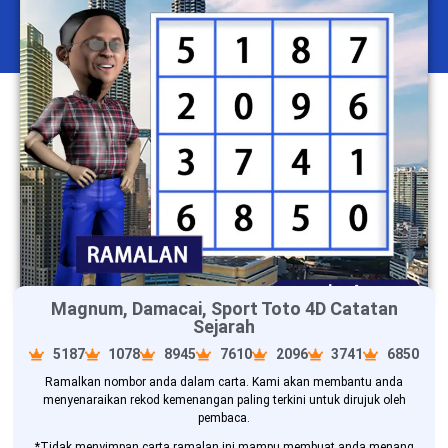
Magnum, Damacai, Sport Toto 4D Catatan
Sejarah
5187
1078
8945
7610
2096
3741
6850
Ramalkan nombor anda dalam carta. Kami akan membantu anda
menyenaraikan rekod kemenangan paling terkini untuk dirujuk oleh
pembaca.
*Tidak menyimpan carta ramalan ini mampu membuat anda menang