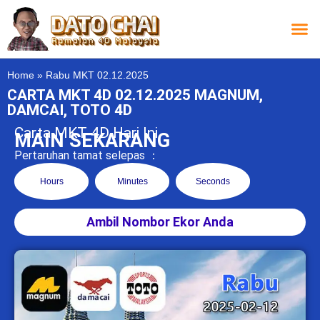
Carta L
Carta 
Carta
Carta S
Lucky D
Lucky
Chatbox 4D
Home
»
Rabu MKT 02.12.2025
CARTA MKT 4D 02.12.2025 MAGNUM,
DAMCAI, TOTO 4D
Carta MKT 4D Hari Ini
MAIN SEKARANG
Pertaruhan tamat selepas ：
Hours
Minutes
Seconds
Ambil Nombor Ekor Anda