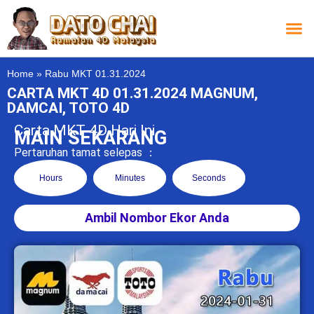
Carta L
Carta 
Carta
Carta S
Lucky D
Lucky
Chatbox 4D
Home
»
Rabu MKT 01.31.2024
CARTA MKT 4D 01.31.2024 MAGNUM,
DAMCAI, TOTO 4D
Carta MKT 4D Hari Ini
MAIN SEKARANG
Pertaruhan tamat selepas ：
Hours
Minutes
Seconds
Ambil Nombor Ekor Anda