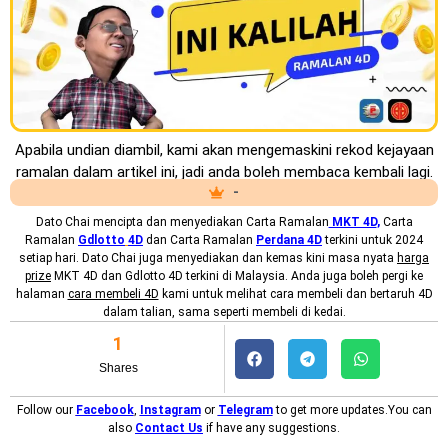
Apabila undian diambil, kami akan mengemaskini rekod kejayaan
ramalan dalam artikel ini, jadi anda boleh membaca kembali lagi.
-
Dato Chai mencipta dan menyediakan
Carta Ramalan
MKT 4D
,
Carta
Ramalan
Gdlotto
4D
dan Carta Ramalan
Perdana 4D
terkini untuk 2024
setiap hari. Dato Chai juga menyediakan dan kemas kini masa nyata
harga
prize
MKT 4D dan Gdlotto 4D terkini di Malaysia. Anda juga boleh pergi ke
halaman
cara membeli 4D
kami untuk melihat cara membeli dan bertaruh 4D
dalam talian, sama seperti membeli di kedai.
1
Shares
Follow our
Facebook
,
Instagram
or
Telegram
to get more updates.You can
also
Contact Us
if have any suggestions.