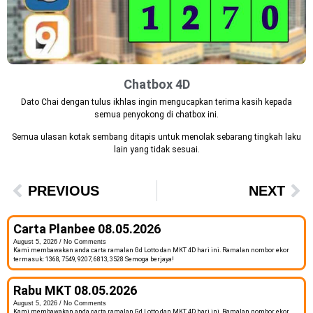
Chatbox 4D
Dato Chai dengan tulus ikhlas ingin mengucapkan terima kasih kepada
semua penyokong di chatbox ini.
Semua ulasan kotak sembang ditapis untuk menolak sebarang tingkah laku
lain yang tidak sesuai.
PREVIOUS
NEXT
Carta Planbee 08.05.2026
August 5, 2026
No Comments
Kami membawakan anda carta ramalan Gd Lotto dan MKT 4D hari ini. Ramalan nombor ekor
termasuk: 1368, 7549, 9207, 6813, 3528 Semoga berjaya!
Rabu MKT 08.05.2026
August 5, 2026
No Comments
Kami membawakan anda carta ramalan Gd Lotto dan MKT 4D hari ini. Ramalan nombor ekor