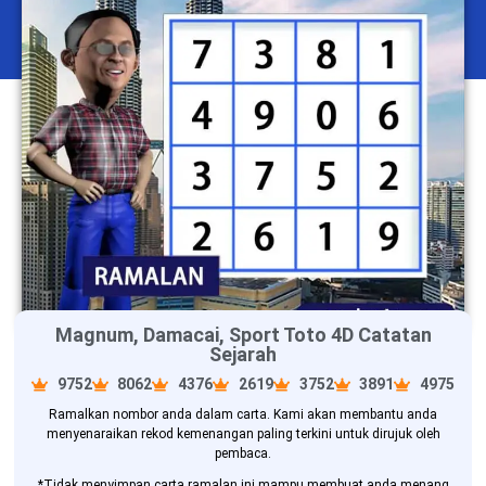
Magnum, Damacai, Sport Toto 4D Catatan
Sejarah
9752
8062
4376
2619
3752
3891
4975
Ramalkan nombor anda dalam carta. Kami akan membantu anda
menyenaraikan rekod kemenangan paling terkini untuk dirujuk oleh
pembaca.
*Tidak menyimpan carta ramalan ini mampu membuat anda menang