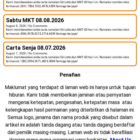
Kami membawakan anda carta ramalan Gd Lotto dan MKT 4D hari ini. Ramalan nombor ekor
termasuk: 2691, 7584, 1032, 4976, 6509 Semoga berjaya!
Sabtu MKT 08.08.2026
August 8, 2026
No Comments
Kami membawakan anda carta ramalan Gd Lotto dan MKT 4D hari ini. Ramalan nombor ekor
termasuk: 4536, 9078, 8215, 3714, 6859 Semoga berjaya!
Carta Senja 08.07.2026
August 7, 2026
No Comments
Kami membawakan anda carta ramalan Gd Lotto dan MKT 4D hari ini. Ramalan nombor ekor
termasuk: 1583, 2094, 3671, 4825, 5068 Semoga berjaya!
Penafian
Maklumat yang terdapat di laman web ini hanya untuk tujuan
hiburan. Kami tidak memberikan jaminan atau pernyataan
mengenai ketepatan, pengesahan, ketepatan masa atau
kelengkapan hasil permainan yang diterbitkan di halaman ini.
Semua logo, jenama dan nama produk yang disebut dalam
artikel ini adalah tanda dagang atau tanda dagang berdaftar
dari pemilik masing-masing. Laman web ini tidak berafiliasi
dengan mana-mana organisasi yang berkaitan.
About Us