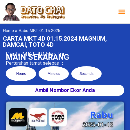
Carta L
Carta 
Carta
Carta S
Lucky D
Lucky
Chatbox 4D
Home
»
Rabu MKT 01.15.2025
CARTA MKT 4D 01.15.2024 MAGNUM,
DAMCAI, TOTO 4D
Carta MKT 4D Hari Ini
MAIN SEKARANG
Pertaruhan tamat selepas ：
Hours
Minutes
Seconds
Ambil Nombor Ekor Anda