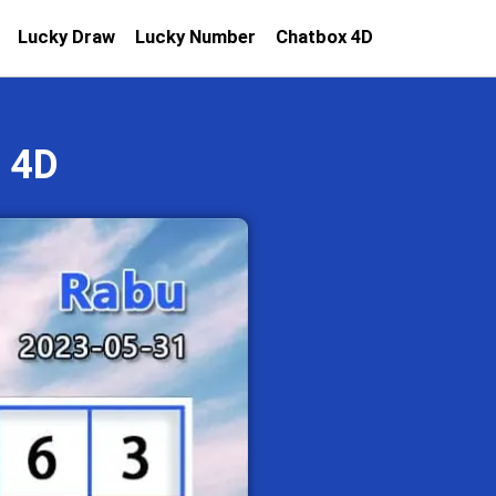
Lucky Draw
Lucky Number
Chatbox 4D
 4D