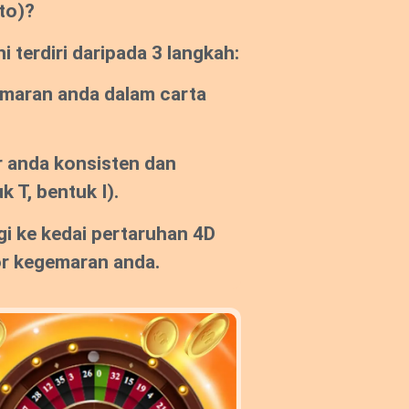
to)?
 terdiri daripada 3 langkah:
emaran anda dalam carta
 anda konsisten dan
k T, bentuk I).
gi ke kedai pertaruhan 4D
or kegemaran anda.