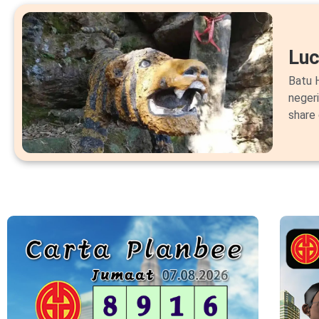
Lu
Batu H
neger
share