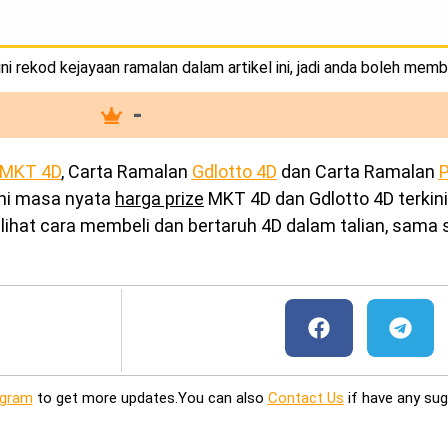
i rekod kejayaan ramalan dalam artikel ini, jadi anda boleh memb
-
MKT 4D
, Carta Ramalan
Gdlotto 4D
dan Carta Ramalan
P
ini masa nyata
harga prize
MKT 4D dan Gdlotto 4D terkini
ihat cara membeli dan bertaruh 4D dalam talian, sama s
egram
to get more updates.You can also
Contact Us
if have any sug