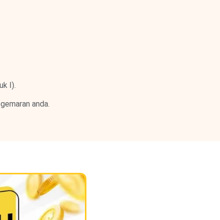
k I).
kegemaran anda.