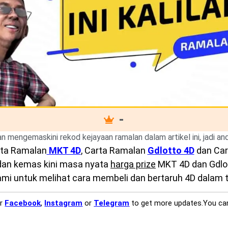
-
kan mengemaskini rekod kejayaan ramalan dalam artikel ini, jadi a
ta Ramalan
MKT 4D
, Carta Ramalan
Gdlotto 4D
dan Ca
 dan kemas kini masa nyata
harga prize
MKT 4D dan Gdlott
mi untuk melihat cara membeli dan bertaruh 4D dalam ta
ur
Facebook
,
Instagram
or
Telegram
to get more updates.You ca