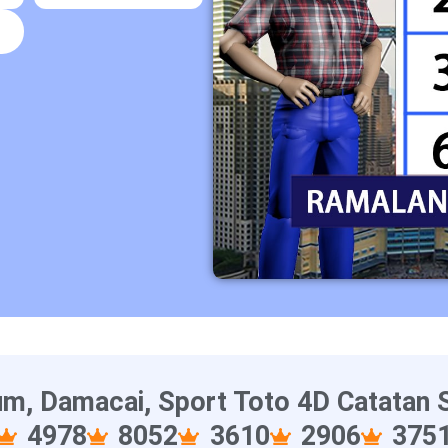
6
m, Damacai, Sport Toto 4D Catatan S
4978
8052
3610
2906
375