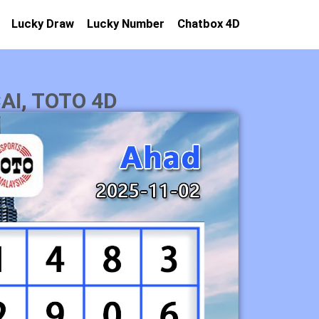
Lucky Draw
Lucky Number
Chatbox 4D
I, TOTO 4D