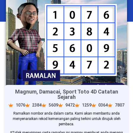
Magnum, Damacai, Sport Toto 4D Catatan
Sejarah
1076
2384
5609
9472
1259
0364
7807
Ramalkan nombor anda dalam carta. Kami akan membantu anda
menyenaraikan rekod kemenangan paling terkini untuk dirujuk oleh
pembaca.
*Tidak menyimpan carta ramalan ini mampu membuat anda menang