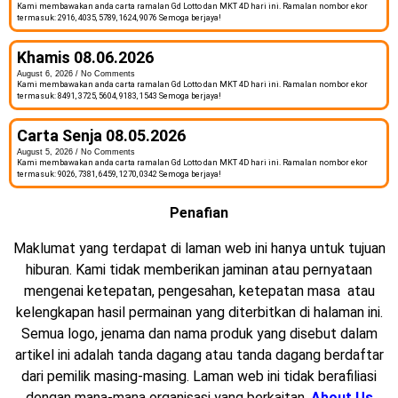
Kami membawakan anda carta ramalan Gd Lotto dan MKT 4D hari ini. Ramalan nombor ekor
termasuk: 2916, 4035, 5789, 1624, 9076 Semoga berjaya!
Khamis 08.06.2026
August 6, 2026
No Comments
Kami membawakan anda carta ramalan Gd Lotto dan MKT 4D hari ini. Ramalan nombor ekor
termasuk: 8491, 3725, 5604, 9183, 1543 Semoga berjaya!
Carta Senja 08.05.2026
August 5, 2026
No Comments
Kami membawakan anda carta ramalan Gd Lotto dan MKT 4D hari ini. Ramalan nombor ekor
termasuk: 9026, 7381, 6459, 1270, 0342 Semoga berjaya!
Penafian
Maklumat yang terdapat di laman web ini hanya untuk tujuan
hiburan. Kami tidak memberikan jaminan atau pernyataan
mengenai ketepatan, pengesahan, ketepatan masa atau
kelengkapan hasil permainan yang diterbitkan di halaman ini.
Semua logo, jenama dan nama produk yang disebut dalam
artikel ini adalah tanda dagang atau tanda dagang berdaftar
dari pemilik masing-masing. Laman web ini tidak berafiliasi
dengan mana-mana organisasi yang berkaitan.
About Us