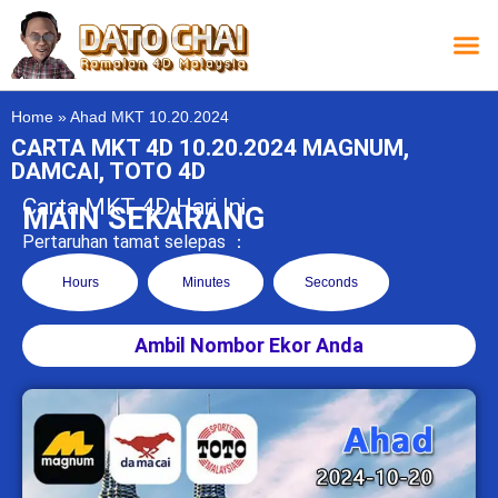
Carta L
Carta 
Carta
Carta S
Lucky D
Lucky
Chatbox 4D
Home
»
Ahad MKT 10.20.2024
CARTA MKT 4D 10.20.2024 MAGNUM,
DAMCAI, TOTO 4D
Carta MKT 4D Hari Ini
MAIN SEKARANG
Pertaruhan tamat selepas ：
Hours
Minutes
Seconds
Ambil Nombor Ekor Anda