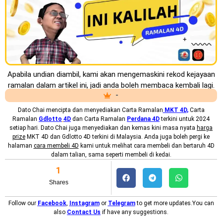
Apabila undian diambil, kami akan mengemaskini rekod kejayaan
ramalan dalam artikel ini, jadi anda boleh membaca kembali lagi.
-
Dato Chai mencipta dan menyediakan
Carta Ramalan
MKT 4D
,
Carta
Ramalan
Gdlotto
4D
dan Carta Ramalan
Perdana 4D
terkini untuk 2024
setiap hari. Dato Chai juga menyediakan dan kemas kini masa nyata
harga
prize
MKT 4D dan Gdlotto 4D terkini di Malaysia. Anda juga boleh pergi ke
halaman
cara membeli 4D
kami untuk melihat cara membeli dan bertaruh 4D
dalam talian, sama seperti membeli di kedai.
1
Shares
Follow our
Facebook
,
Instagram
or
Telegram
to get more updates.You can
also
Contact Us
if have any suggestions.