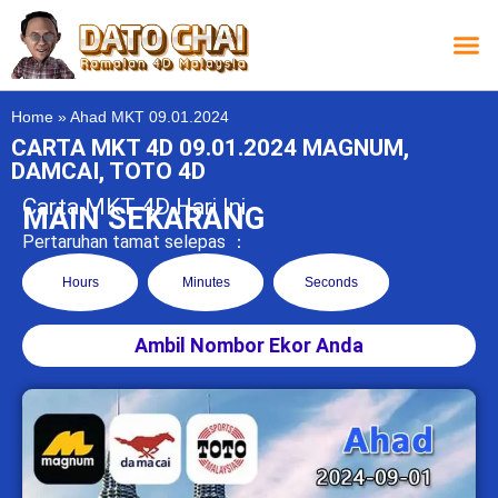
Carta L
Carta 
Carta
Carta S
Lucky D
Lucky
Chatbox 4D
Home
»
Ahad MKT 09.01.2024
CARTA MKT 4D 09.01.2024 MAGNUM,
DAMCAI, TOTO 4D
Carta MKT 4D Hari Ini
MAIN SEKARANG
Pertaruhan tamat selepas ：
Hours
Minutes
Seconds
Ambil Nombor Ekor Anda