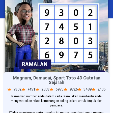
Magnum, Damacai, Sport Toto 4D Catatan
Sejarah
9302
7451
2803
6975
9726
3489
2135
Ramalkan nombor anda dalam carta. Kami akan membantu anda
menyenaraikan rekod kemenangan paling terkini untuk dirujuk oleh
pembaca.
*Tidak menyimpan carta ramalan ini mampu membuat anda menang