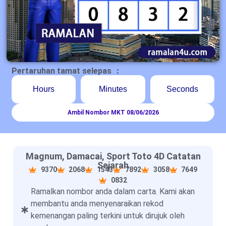
Pertaruhan tamat selepas ：
Hours
Minutes
Seconds
Ambil Nombor MKT 08/06/2026
Magnum, Damacai, Sport Toto 4D Catatan
Sejarah
9370
2068
1543
7892
3058
7649
0832
Ramalkan nombor anda dalam carta. Kami akan
membantu anda menyenaraikan rekod
kemenangan paling terkini untuk dirujuk oleh