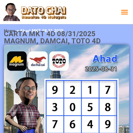
Carta L
Carta 
Carta
Carta S
Lucky D
Lucky
Chatbox 4D
Home
»
Ahad MKT 08.31.2025
CARTA MKT 4D 08/31/2025
MAGNUM, DAMCAI, TOTO 4D