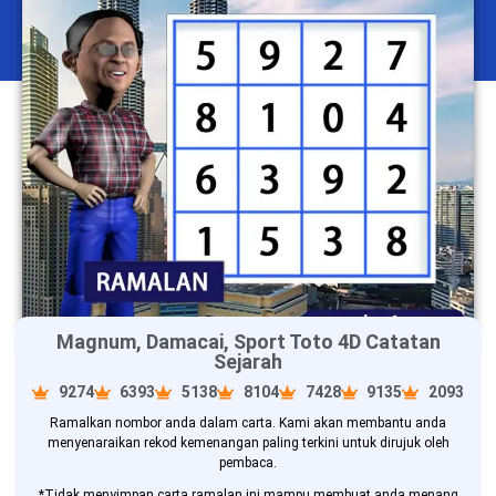
Magnum, Damacai, Sport Toto 4D Catatan
Sejarah
9274
6393
5138
8104
7428
9135
2093
Ramalkan nombor anda dalam carta. Kami akan membantu anda
menyenaraikan rekod kemenangan paling terkini untuk dirujuk oleh
pembaca.
*Tidak menyimpan carta ramalan ini mampu membuat anda menang