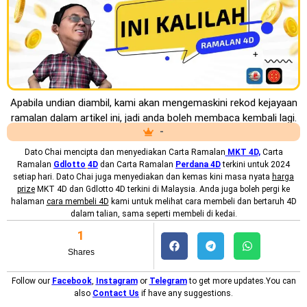
Apabila undian diambil, kami akan mengemaskini rekod kejayaan
ramalan dalam artikel ini, jadi anda boleh membaca kembali lagi.
-
Dato Chai mencipta dan menyediakan
Carta Ramalan
MKT 4D
,
Carta
Ramalan
Gdlotto
4D
dan Carta Ramalan
Perdana 4D
terkini untuk 2024
setiap hari. Dato Chai juga menyediakan dan kemas kini masa nyata
harga
prize
MKT 4D dan Gdlotto 4D terkini di Malaysia. Anda juga boleh pergi ke
halaman
cara membeli 4D
kami untuk melihat cara membeli dan bertaruh 4D
dalam talian, sama seperti membeli di kedai.
1
Shares
Follow our
Facebook
,
Instagram
or
Telegram
to get more updates.You can
also
Contact Us
if have any suggestions.