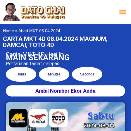
Carta L
Carta 
Carta
Carta S
Lucky D
Lucky
Chatbox 4D
Home
»
Ahad MKT 08.04.2024
CARTA MKT 4D 08.04.2024 MAGNUM,
DAMCAI, TOTO 4D
Carta MKT 4D Hari Ini
MAIN SEKARANG
Pertaruhan tamat selepas ：
Hours
Minutes
Seconds
Ambil Nombor Ekor Anda