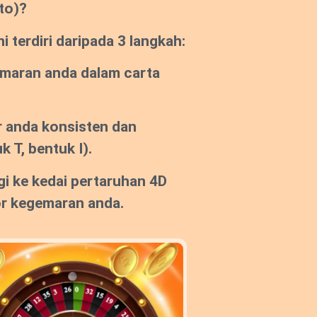
to)?
 terdiri daripada 3 langkah:
emaran anda dalam carta
 anda konsisten dan
k T, bentuk I).
gi ke kedai pertaruhan 4D
or kegemaran anda.