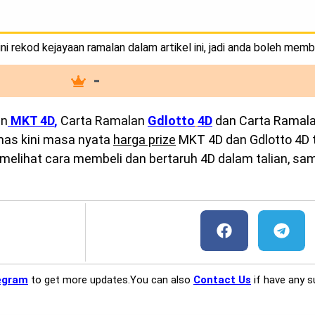
i rekod kejayaan ramalan dalam artikel ini, jadi anda boleh memb
-
an
MKT 4D
,
Carta Ramalan
Gdlotto
4D
dan Carta Ramal
emas kini masa nyata
harga prize
MKT 4D dan Gdlotto 4D te
melihat cara membeli dan bertaruh 4D dalam talian, sam
egram
to get more updates.You can also
Contact Us
if have any s