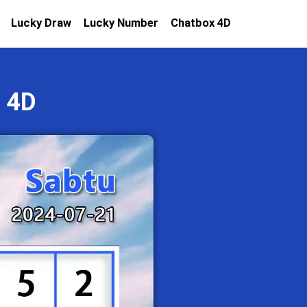
Lucky Draw
Lucky Number
Chatbox 4D
 4D