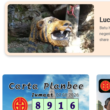
Lu
Batu H
neger
share