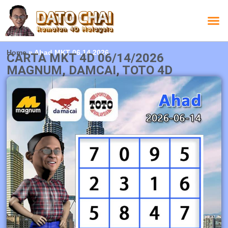
Carta L
Carta 
Carta
Carta S
Lucky D
Lucky
Chatbox 4D
Home
»
Ahad MKT 06.14.2026
CARTA MKT 4D 06/14/2026
MAGNUM, DAMCAI, TOTO 4D