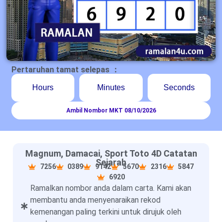
Pertaruhan tamat selepas ：
Hours
Minutes
Seconds
Ambil Nombor MKT 08/10/2026
Magnum, Damacai, Sport Toto 4D Catatan
Sejarah
7256
0389
9142
5670
2316
5847
6920
Ramalkan nombor anda dalam carta. Kami akan
membantu anda menyenaraikan rekod
kemenangan paling terkini untuk dirujuk oleh