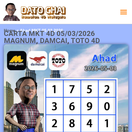
Carta L
Carta 
Carta
Carta S
Lucky D
Lucky
Chatbox 4D
Home
»
Ahad MKT 05.03.2026
CARTA MKT 4D 05/03/2026
MAGNUM, DAMCAI, TOTO 4D