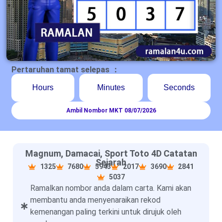
Pertaruhan tamat selepas ：
Hours
Minutes
Seconds
Ambil Nombor MKT 08/07/2026
Magnum, Damacai, Sport Toto 4D Catatan
Sejarah
1325
7680
5943
2017
3690
2841
5037
Ramalkan nombor anda dalam carta. Kami akan
membantu anda menyenaraikan rekod
kemenangan paling terkini untuk dirujuk oleh