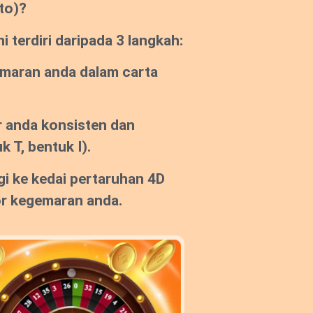
to)?
 terdiri daripada 3 langkah:
emaran anda dalam carta
 anda konsisten dan
k T, bentuk I).
gi ke kedai pertaruhan 4D
or kegemaran anda.