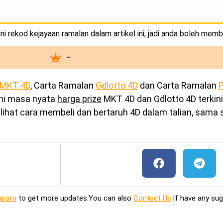
i rekod kejayaan ramalan dalam artikel ini, jadi anda boleh memb
-
MKT 4D
, Carta Ramalan
Gdlotto 4D
dan Carta Ramalan
P
ini masa nyata
harga prize
MKT 4D dan Gdlotto 4D terkini
ihat cara membeli dan bertaruh 4D dalam talian, sama s
egram
to get more updates.You can also
Contact Us
if have any sug