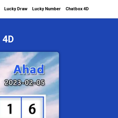
Lucky Draw
Lucky Number
Chatbox 4D
 4D