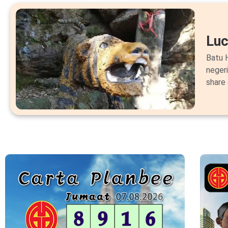
Lu
Batu H
neger
share