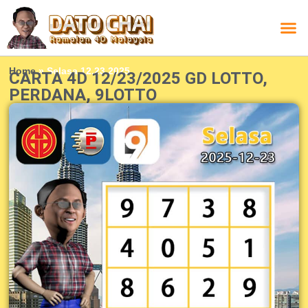
Carta L
Carta 
Carta
Carta S
Lucky D
Lucky
Chatbox 4D
Home
»
Selasa 12.23.2025
CARTA 4D 12/23/2025 GD LOTTO,
PERDANA, 9LOTTO