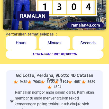
Pertaruhan tamat selepas ：
Hours
Minutes
Seconds
Ambil Nombor MKT 08/10/2026
Gd Lotto, Perdana, 9Lotto 4D Catatan
Sejarah
9481
7063
3520
8194
4051
8629
1304
Ramalkan nombor anda dalam carta. Kami akan
membantu anda menyenaraikan rekod
kemenangan paling terkini untuk dirujuk oleh