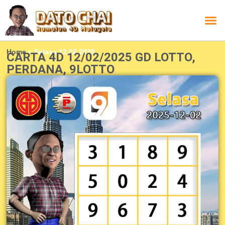
Carta L
Carta 
Carta
Carta S
Lucky D
Lucky
Chatbox 4D
Home
»
Selasa 12.02.2025
CARTA 4D 12/02/2025 GD LOTTO,
PERDANA, 9LOTTO