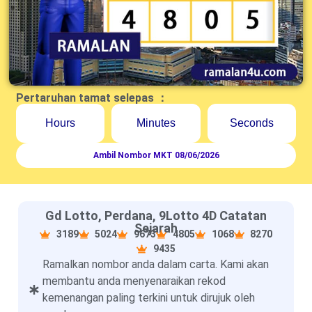
Pertaruhan tamat selepas ：
Hours
Minutes
Seconds
Ambil Nombor MKT 08/06/2026
Gd Lotto, Perdana, 9Lotto 4D Catatan
Sejarah
3189
5024
9673
4805
1068
8270
9435
Ramalkan nombor anda dalam carta. Kami akan
membantu anda menyenaraikan rekod
kemenangan paling terkini untuk dirujuk oleh