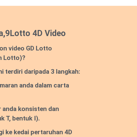
a,9Lotto 4D Video
on video GD Lotto
n Lotto)?
 terdiri daripada 3 langkah:
emaran anda dalam carta
 anda konsisten dan
k T, bentuk I).
gi ke kedai pertaruhan 4D