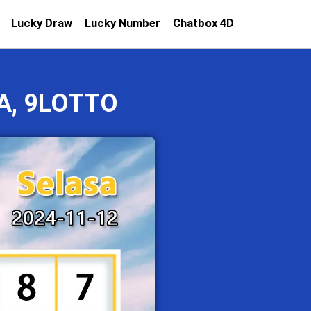
Lucky Draw
Lucky Number
Chatbox 4D
A, 9LOTTO