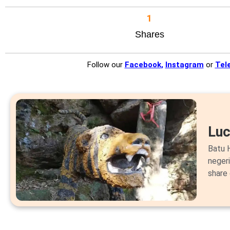
1
Shares
Follow our
Facebook
,
Instagram
or
Tel
Lu
Batu H
neger
share