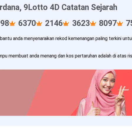
rdana, 9Lotto 4D Catatan Sejarah
298
6370
2146
3623
8097
7
ntu anda menyenaraikan rekod kemenangan paling terkini untuk
pu membuat anda menang dan kos pertaruhan adalah di atas risi