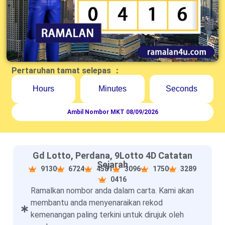
Pertaruhan tamat selepas ：
Hours
Minutes
Seconds
Ambil Nombor MKT 08/09/2026
Gd Lotto, Perdana, 9Lotto 4D Catatan
Sejarah
9130
6724
4581
3096
1750
3289
0416
Ramalkan nombor anda dalam carta. Kami akan
membantu anda menyenaraikan rekod
kemenangan paling terkini untuk dirujuk oleh