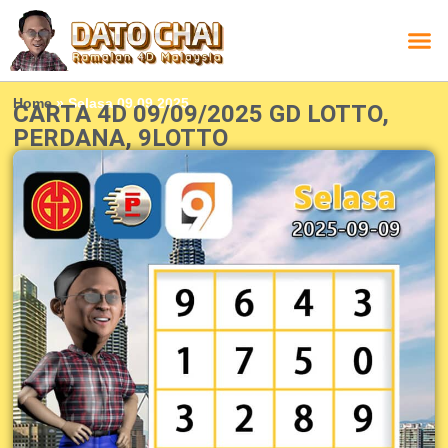
Carta L
Carta 
Carta
Carta S
Lucky D
Lucky
Chatbox 4D
Home
»
Selasa 09.09.2025
CARTA 4D 09/09/2025 GD LOTTO,
PERDANA, 9LOTTO