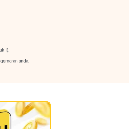
k I).
kegemaran anda.