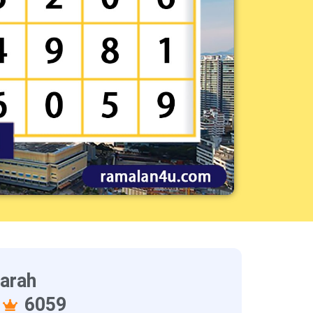
jarah
1
6059