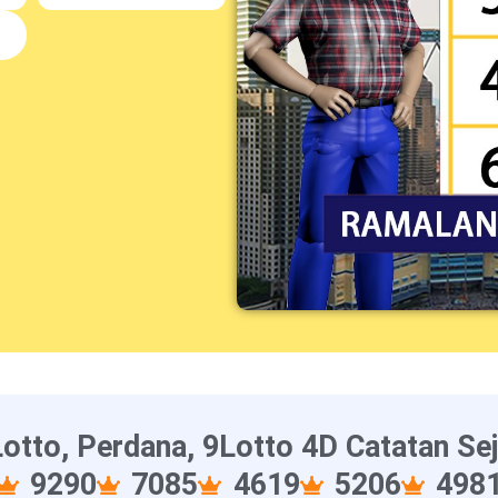
6
otto, Perdana, 9Lotto 4D Catatan Se
9290
7085
4619
5206
498