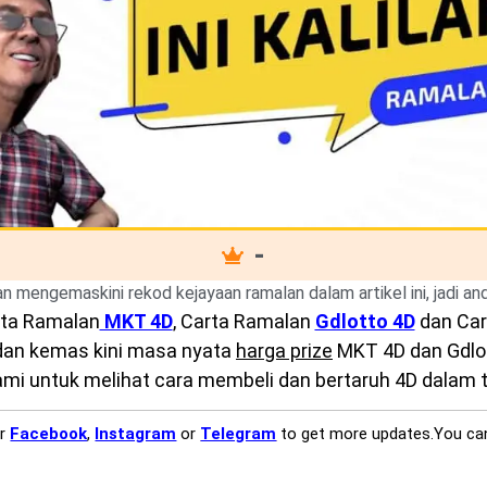
-
kan mengemaskini rekod kejayaan ramalan dalam artikel ini, jadi a
ta Ramalan
MKT 4D
, Carta Ramalan
Gdlotto 4D
dan Ca
 dan kemas kini masa nyata
harga prize
MKT 4D dan Gdlott
mi untuk melihat cara membeli dan bertaruh 4D dalam ta
ur
Facebook
,
Instagram
or
Telegram
to get more updates.You ca