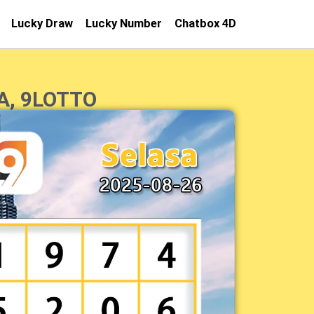
Lucky Draw
Lucky Number
Chatbox 4D
A, 9LOTTO