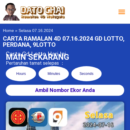
Carta L
Carta 
Carta
Carta S
Lucky D
Lucky
Chatbox 4D
Home
»
Selasa 07.16.2024
CARTA RAMALAN 4D 07.16.2024 GD LOTTO,
PERDANA, 9LOTTO
Carta Gd Lotto Hari Ini
MAIN SEKARANG
Pertaruhan tamat selepas ：
Hours
Minutes
Seconds
Ambil Nombor Ekor Anda