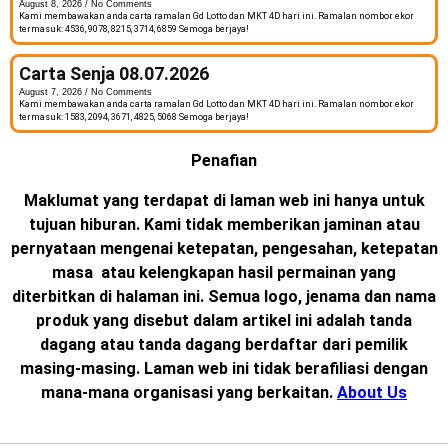
August 8, 2026
No Comments
Kami membawakan anda carta ramalan Gd Lotto dan MKT 4D hari ini. Ramalan nombor ekor
termasuk: 4536, 9078, 8215, 3714, 6859 Semoga berjaya!
Carta Senja 08.07.2026
August 7, 2026
No Comments
Kami membawakan anda carta ramalan Gd Lotto dan MKT 4D hari ini. Ramalan nombor ekor
termasuk: 1583, 2094, 3671, 4825, 5068 Semoga berjaya!
Penafian
Maklumat yang terdapat di laman web ini hanya untuk
tujuan hiburan. Kami tidak memberikan jaminan atau
pernyataan mengenai ketepatan, pengesahan, ketepatan
masa atau kelengkapan hasil permainan yang
diterbitkan di halaman ini. Semua logo, jenama dan nama
produk yang disebut dalam artikel ini adalah tanda
dagang atau tanda dagang berdaftar dari pemilik
masing-masing. Laman web ini tidak berafiliasi dengan
mana-mana organisasi yang berkaitan.
About Us