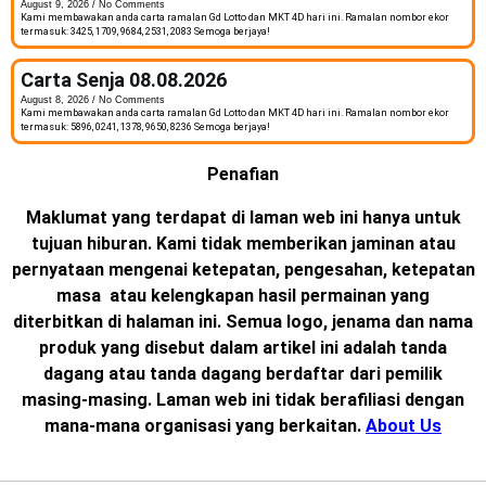
August 9, 2026
No Comments
Kami membawakan anda carta ramalan Gd Lotto dan MKT 4D hari ini. Ramalan nombor ekor
termasuk: 3425, 1709, 9684, 2531, 2083 Semoga berjaya!
Carta Senja 08.08.2026
August 8, 2026
No Comments
Kami membawakan anda carta ramalan Gd Lotto dan MKT 4D hari ini. Ramalan nombor ekor
termasuk: 5896, 0241, 1378, 9650, 8236 Semoga berjaya!
Penafian
Maklumat yang terdapat di laman web ini hanya untuk
tujuan hiburan. Kami tidak memberikan jaminan atau
pernyataan mengenai ketepatan, pengesahan, ketepatan
masa atau kelengkapan hasil permainan yang
diterbitkan di halaman ini. Semua logo, jenama dan nama
produk yang disebut dalam artikel ini adalah tanda
dagang atau tanda dagang berdaftar dari pemilik
masing-masing. Laman web ini tidak berafiliasi dengan
mana-mana organisasi yang berkaitan.
About Us