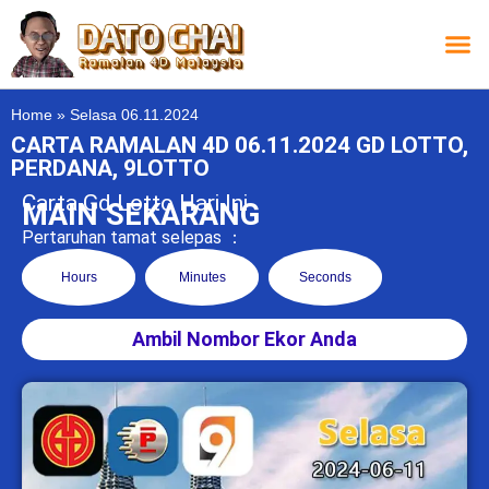
Carta L
Carta 
Carta
Carta S
Lucky D
Lucky
Chatbox 4D
Home
»
Selasa 06.11.2024
CARTA RAMALAN 4D 06.11.2024 GD LOTTO,
PERDANA, 9LOTTO
Carta Gd Lotto Hari Ini
MAIN SEKARANG
Pertaruhan tamat selepas ：
Hours
Minutes
Seconds
Ambil Nombor Ekor Anda