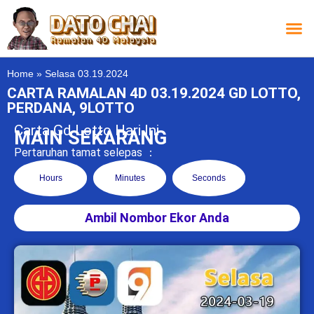
Carta L
Carta 
Carta
Carta S
Lucky D
Lucky
Chatbox 4D
Home
»
Selasa 03.19.2024
CARTA RAMALAN 4D 03.19.2024 GD LOTTO,
PERDANA, 9LOTTO
Carta Gd Lotto Hari Ini
MAIN SEKARANG
Pertaruhan tamat selepas ：
Hours
Minutes
Seconds
Ambil Nombor Ekor Anda