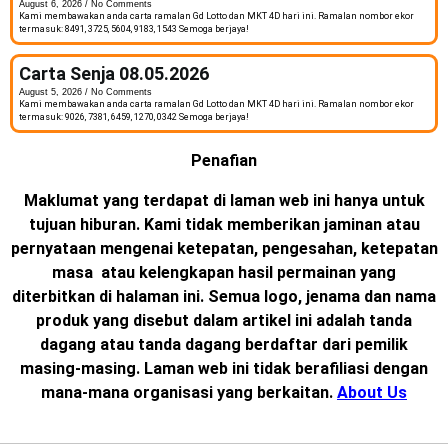
August 6, 2026
No Comments
Kami membawakan anda carta ramalan Gd Lotto dan MKT 4D hari ini. Ramalan nombor ekor
termasuk: 8491, 3725, 5604, 9183, 1543 Semoga berjaya!
Carta Senja 08.05.2026
August 5, 2026
No Comments
Kami membawakan anda carta ramalan Gd Lotto dan MKT 4D hari ini. Ramalan nombor ekor
termasuk: 9026, 7381, 6459, 1270, 0342 Semoga berjaya!
Penafian
Maklumat yang terdapat di laman web ini hanya untuk
tujuan hiburan. Kami tidak memberikan jaminan atau
pernyataan mengenai ketepatan, pengesahan, ketepatan
masa atau kelengkapan hasil permainan yang
diterbitkan di halaman ini. Semua logo, jenama dan nama
produk yang disebut dalam artikel ini adalah tanda
dagang atau tanda dagang berdaftar dari pemilik
masing-masing. Laman web ini tidak berafiliasi dengan
mana-mana organisasi yang berkaitan.
About Us