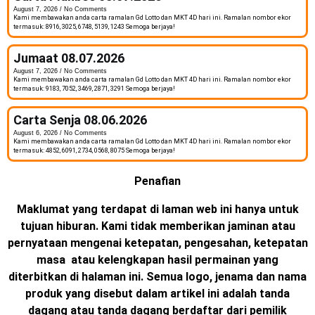
August 7, 2026
No Comments
Kami membawakan anda carta ramalan Gd Lotto dan MKT 4D hari ini. Ramalan nombor ekor
termasuk: 8916, 3025, 6748, 5139, 1243 Semoga berjaya!
Jumaat 08.07.2026
August 7, 2026
No Comments
Kami membawakan anda carta ramalan Gd Lotto dan MKT 4D hari ini. Ramalan nombor ekor
termasuk: 9183, 7052, 3469, 2871, 3291 Semoga berjaya!
Carta Senja 08.06.2026
August 6, 2026
No Comments
Kami membawakan anda carta ramalan Gd Lotto dan MKT 4D hari ini. Ramalan nombor ekor
termasuk: 4852, 6091, 2734, 0568, 8075 Semoga berjaya!
Penafian
Maklumat yang terdapat di laman web ini hanya untuk
tujuan hiburan. Kami tidak memberikan jaminan atau
pernyataan mengenai ketepatan, pengesahan, ketepatan
masa atau kelengkapan hasil permainan yang
diterbitkan di halaman ini. Semua logo, jenama dan nama
produk yang disebut dalam artikel ini adalah tanda
dagang atau tanda dagang berdaftar dari pemilik