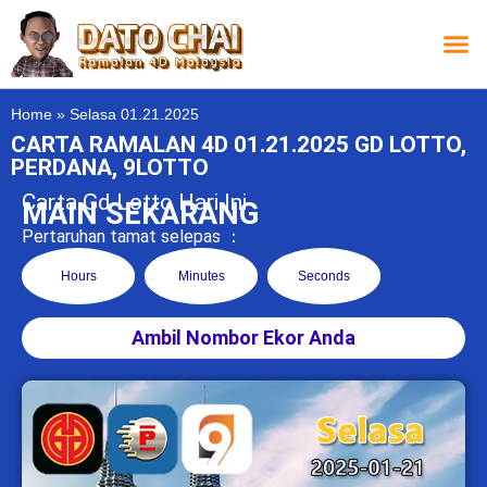
Carta L
Carta 
Carta
Carta S
Lucky D
Lucky
Chatbox 4D
Home
»
Selasa 01.21.2025
CARTA RAMALAN 4D 01.21.2025 GD LOTTO,
PERDANA, 9LOTTO
Carta Gd Lotto Hari Ini
MAIN SEKARANG
Pertaruhan tamat selepas ：
Hours
Minutes
Seconds
Ambil Nombor Ekor Anda