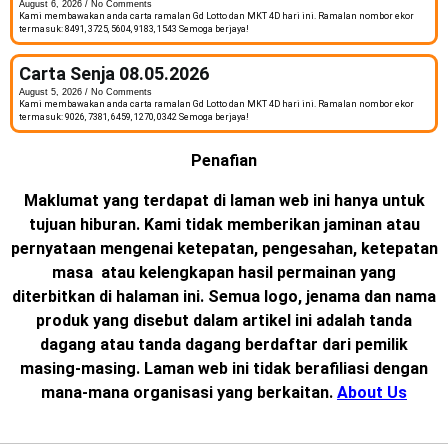
August 6, 2026
No Comments
Kami membawakan anda carta ramalan Gd Lotto dan MKT 4D hari ini. Ramalan nombor ekor
termasuk: 8491, 3725, 5604, 9183, 1543 Semoga berjaya!
Carta Senja 08.05.2026
August 5, 2026
No Comments
Kami membawakan anda carta ramalan Gd Lotto dan MKT 4D hari ini. Ramalan nombor ekor
termasuk: 9026, 7381, 6459, 1270, 0342 Semoga berjaya!
Penafian
Maklumat yang terdapat di laman web ini hanya untuk
tujuan hiburan. Kami tidak memberikan jaminan atau
pernyataan mengenai ketepatan, pengesahan, ketepatan
masa atau kelengkapan hasil permainan yang
diterbitkan di halaman ini. Semua logo, jenama dan nama
produk yang disebut dalam artikel ini adalah tanda
dagang atau tanda dagang berdaftar dari pemilik
masing-masing. Laman web ini tidak berafiliasi dengan
mana-mana organisasi yang berkaitan.
About Us