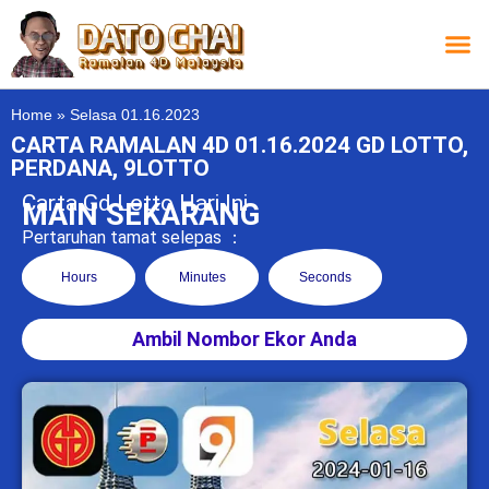
Carta L
Carta 
Carta
Carta S
Lucky D
Lucky
Chatbox 4D
Home
»
Selasa 01.16.2023
CARTA RAMALAN 4D 01.16.2024 GD LOTTO,
PERDANA, 9LOTTO
Carta Gd Lotto Hari Ini
MAIN SEKARANG
Pertaruhan tamat selepas ：
Hours
Minutes
Seconds
Ambil Nombor Ekor Anda