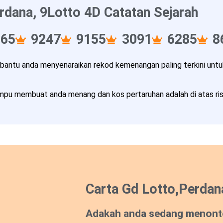
rdana, 9Lotto 4D Catatan Sejarah
165
9247
9155
3091
6285
8
ntu anda menyenaraikan rekod kemenangan paling terkini untuk
pu membuat anda menang dan kos pertaruhan adalah di atas risi
Carta Gd Lotto,Perdan
Adakah anda sedang menont