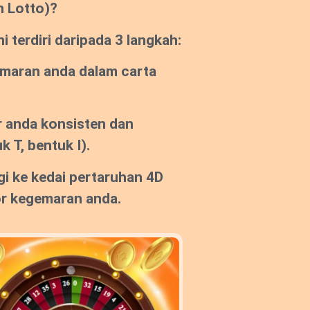
n Lotto)?
 terdiri daripada 3 langkah:
emaran anda dalam carta
 anda konsisten dan
k T, bentuk I).
gi ke kedai pertaruhan 4D
or kegemaran anda.