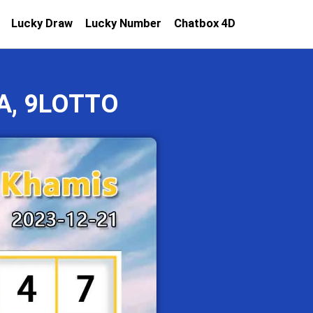
Lucky Draw
Lucky Number
Chatbox 4D
A, 9LOTTO