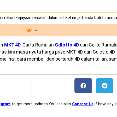
i rekod kejayaan ramalan dalam artikel ini, jadi anda boleh memb
-
an
MKT
4D
, Carta Ramalan
Gdlotto 4D
dan Carta Ramal
emas kini masa nyata
harga prize
MKT 4D dan Gdlotto 4D te
melihat cara membeli dan bertaruh 4D dalam talian, sam
egram
to get more updates.You can also
Contact Us
if have any s