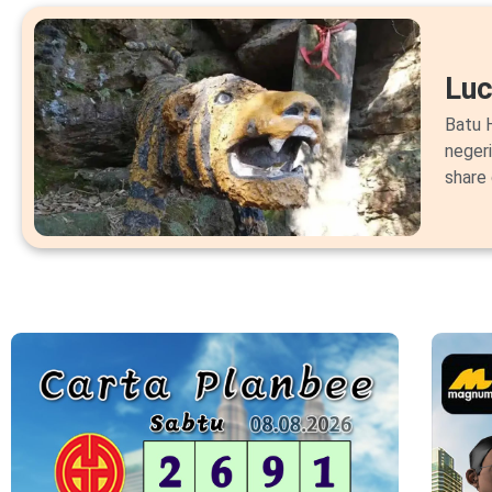
Lu
Batu H
neger
share