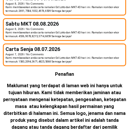
August 8, 2026
No Comments
Kami membawakan anda carta ramalan Gd Lotto dan MKT 4D hari ini. Ramalan nombor ekor
termasuk: 2691, 7584, 1032, 4976, 6509 Semoga berjaya!
Sabtu MKT 08.08.2026
August 8, 2026
No Comments
Kami membawakan anda carta ramalan Gd Lotto dan MKT 4D hari ini. Ramalan nombor ekor
termasuk: 4536, 9078, 8215, 3714, 6859 Semoga berjaya!
Carta Senja 08.07.2026
August 7, 2026
No Comments
Kami membawakan anda carta ramalan Gd Lotto dan MKT 4D hari ini. Ramalan nombor ekor
termasuk: 1583, 2094, 3671, 4825, 5068 Semoga berjaya!
Penafian
Maklumat yang terdapat di laman web ini hanya untuk
tujuan hiburan. Kami tidak memberikan jaminan atau
pernyataan mengenai ketepatan, pengesahan, ketepatan
masa atau kelengkapan hasil permainan yang
diterbitkan di halaman ini. Semua logo, jenama dan nama
produk yang disebut dalam artikel ini adalah tanda
dagang atau tanda dagang berdaftar dari pemilik