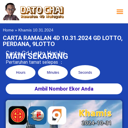
Carta L
Carta 
Carta
Carta S
Lucky D
Lucky
Chatbox 4D
Home
»
Khamis 10.31.2024
CARTA RAMALAN 4D 10.31.2024 GD LOTTO,
PERDANA, 9LOTTO
Carta Gd Lotto Hari Ini
MAIN SEKARANG
Pertaruhan tamat selepas ：
Hours
Minutes
Seconds
Ambil Nombor Ekor Anda