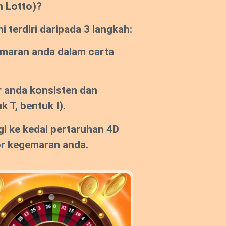
n Lotto)?
 terdiri daripada 3 langkah:
emaran anda dalam carta
 anda konsisten dan
k T, bentuk I).
gi ke kedai pertaruhan 4D
or kegemaran anda.