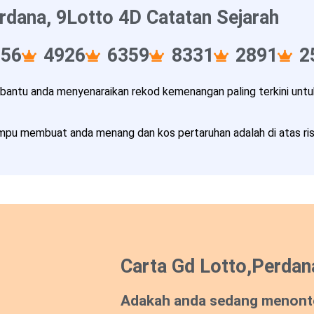
rdana, 9Lotto 4D Catatan Sejarah
256
4926
6359
8331
2891
2
ntu anda menyenaraikan rekod kemenangan paling terkini untuk
pu membuat anda menang dan kos pertaruhan adalah di atas risi
Carta Gd Lotto,Perdan
Adakah anda sedang menont