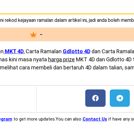
i rekod kejayaan ramalan dalam artikel ini, jadi anda boleh memb
-
an
MKT
4D
, Carta Ramalan
Gdlotto 4D
dan Carta Ramal
emas kini masa nyata
harga prize
MKT 4D dan Gdlotto 4D te
melihat cara membeli dan bertaruh 4D dalam talian, sam
egram
to get more updates.You can also
Contact Us
if have any s