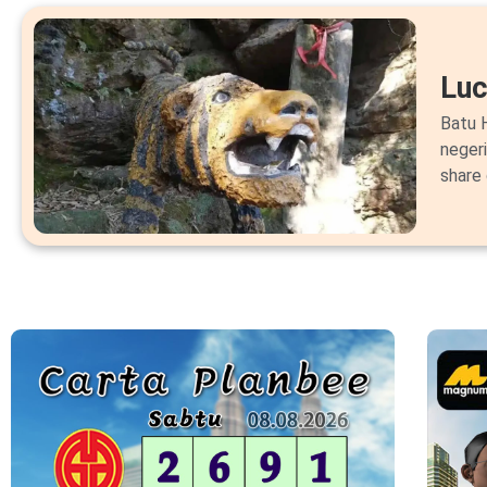
Lu
Batu H
neger
share