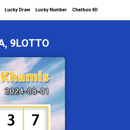
Lucky Draw
Lucky Number
Chatbox 4D
A, 9LOTTO