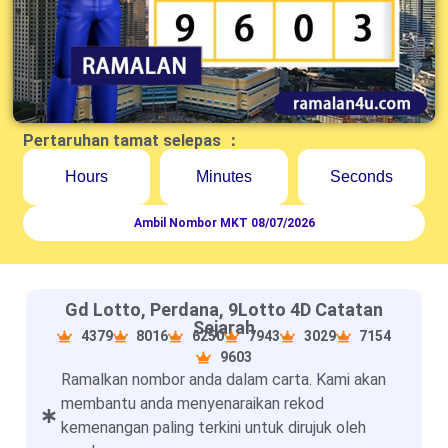
Pertaruhan tamat selepas ：
Hours
Minutes
Seconds
Ambil Nombor MKT 08/07/2026
Gd Lotto, Perdana, 9Lotto 4D Catatan
Sejarah
4379
8016
6250
7943
3029
7154
9603
Ramalkan nombor anda dalam carta. Kami akan
membantu anda menyenaraikan rekod
kemenangan paling terkini untuk dirujuk oleh