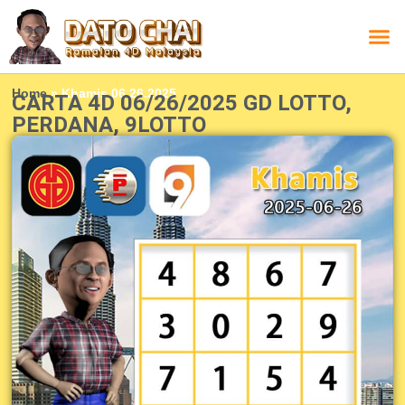
Carta L
Carta 
Carta
Carta S
Lucky D
Lucky
Chatbox 4D
Home
»
Khamis 06.26.2025
CARTA 4D 06/26/2025 GD LOTTO,
PERDANA, 9LOTTO